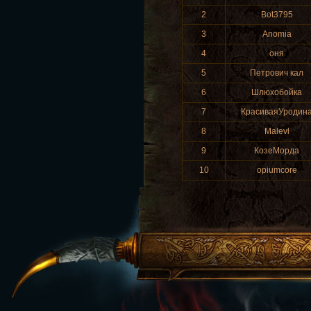
2
Bot3795
3
Anomia
4
οня
5
Петрович кал
6
Шлюхобойка
7
КрасиваяУродин
8
Malevl
9
КозеМорда
10
opiumcore