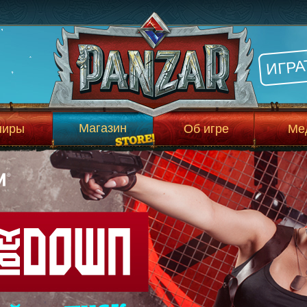
ИГРА
Магазин
ниры
Об игре
Ме