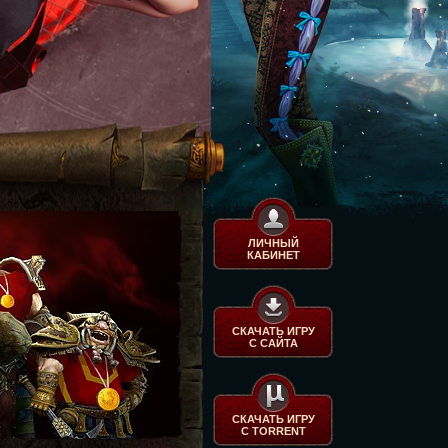
ЛИЧНЫЙ
КАБИНЕТ
СКАЧАТЬ ИГРУ
С САЙТА
СКАЧАТЬ ИГРУ
С TORRENT