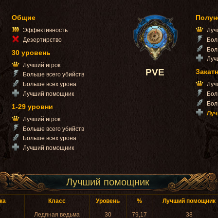
Общие
Полун
Эффективность
Луч
Дезертирство
Бол
Бол
30 уровень
Луч
Лучший игрок
PVE
Закат
Больше всего убийств
Больше всех урона
Луч
Лучший помощник
Бол
Бол
1-29 уровни
Луч
Лучший игрок
Больше всего убийств
Больше всех урона
Лучший помощник
Лучший помощник
ка
Класс
Уровень
%
Лучший помощник
Ледяная ведьма
30
79,17
38