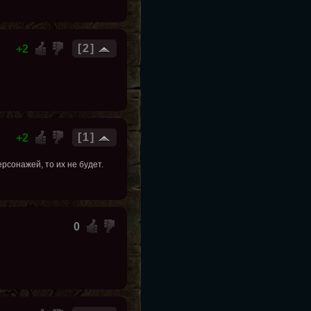
2
2
1
2
ерсонажей, то их не будет.
0