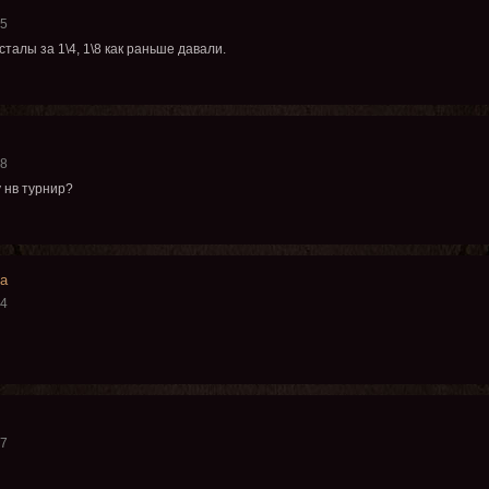
25
талы за 1\4, 1\8 как раньше давали.
58
у нв турнир?
а
54
27