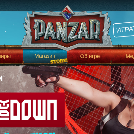
ИГРА
Магазин
ниры
Об игре
Ме