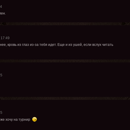
14
ен.
 17:49
ее, кровь из глаз из-за тебя идет. Еще и из ушей, если вслух читать
55
55
оже хочу на турнир