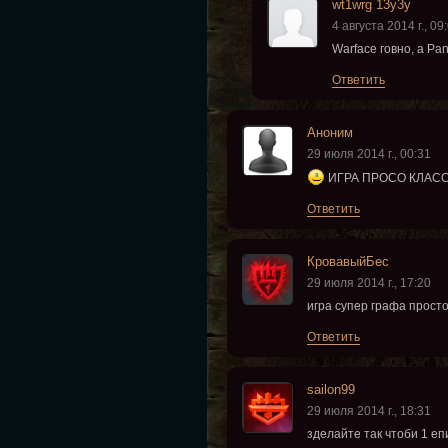
wt1wrg 13y3y
4 августа 2014 г., 09
Warface говно, а Pa
Ответить
Аноним
29 июля 2014 г., 00:31
ИГРА ПРОСО КЛАСС!
Ответить
КровавыйБес
29 июля 2014 г., 17:20
игра супер графа просто
Ответить
sailon99
29 июля 2014 г., 18:31
зделайте так чтоби 1 еп