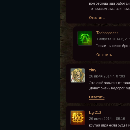
вон отсюда иди работай,
то пришел в магазин вм
Ответить
Technopriest
1 августа 2014 г., 21
" если ты нище брот
Ответить
zitry
26 июля 2014 г., 07:03
Это ещё зависит от ско
,донат очень недорог ,
Ответить
Egr213
26 июля 2014 г., 09:16
крутая игра если будет 