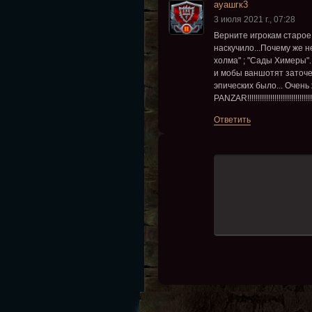
ауашгк3
3 июля 2021 г., 07:28
Верните игрокам старое
наскучило...Почему же н
холма" ; "Сады Химеры"
и мобы ваншотят заточен
эпических было... Очен
PANZAR!!!!!!!!!!!!!!!!!!!!!!!!!!!!!!!
Ответить