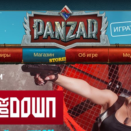
ИГРА
Магазин
ниры
Об игре
Ме