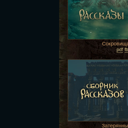
Сокровищ
pdf
f
Затерянны